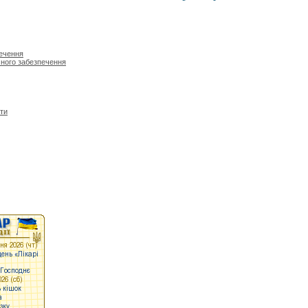
печення
ічного забезпечення
ти