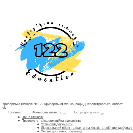
Криворізька гімназія № 122 Криворізької міської ради Дніпропетровської області
uk
Головна
Фінансова звітність
Вступ до гімназії
Наша гімназія
Прозорість та інформаційна відкритість
Установчі документи
Ліцензований обсяг та фактична кількість осіб, що здобувают
Умови доступності закладу