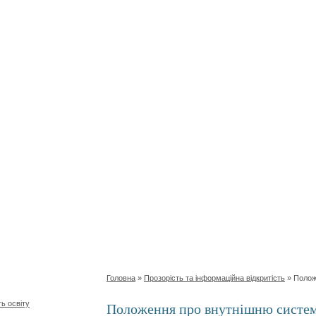
Головна
»
Прозорість та інформаційна відкритість
»
Полож
ь освіту
Положення про внутнішню систему