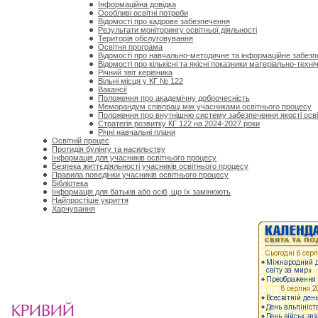
Інформаційна довідка
Особливі освітні потреби
Відомості про кадрове забезпечення
Результати моніторингу освітньої діяльності
Територія обслуговування
Освітня програма
Відомості про навчально-методичне та інформаційне забез
Відомості про кількісні та якісні показники матеріально-техн
Річний звіт керівника
Вільні місця у КГ № 122
Вакансії
Положення про академічну доброчесність
Меморандум співпраці між учасниками освітнього процесу
Положення про внутнішню систему забезпечення якості осві
Стратегія розвитку КГ 122 на 2024-2027 роки
Річні навчальні плани
Освітній процес
Протидія булінгу та насильству
Інформація для учасників освітнього процесу
Безпека життєдіяльності учасників освітнього процесу
Правила поведінки учасників освітнього процесу
Бібліотека
Інформація для батьків або осіб, що їх замінюють
Найпростіше укриття
Харчування