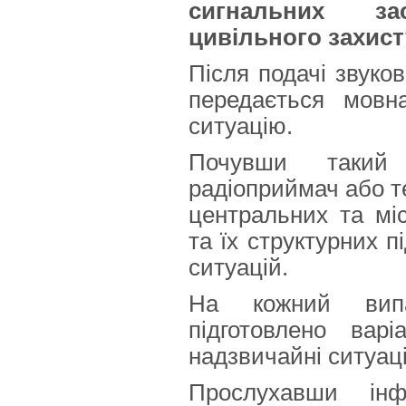
сигнальних за
цивільного захисту
Після подачі звуков
передається мовн
ситуацію.
Почувши такий 
радіоприймач або т
центральних та міс
та їх структурних п
ситуацій.
На кожний випа
підготовлено вар
надзвичайні ситуаці
Прослухавши інф