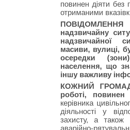
повинен діяти без п
отриманими вказівк
ПОВІДОМЛЕННЯ 
надзвичайну ситу
надзвичайної си
масиви, вулиці, б
осередки (зон
населення, що зн
іншу важливу інф
КОЖНИЙ ГРОМАДЯ
роботі, повине
керівника цивільног
діяльності у відп
захисту, а також
аварійно-рятувальн