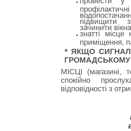
провести у 
профілакти
водопостачанн
підвищити з
зачинити вікна
знатті місце 
приміщення, п
*
ЯКЩО СИГНАЛ 
ГРОМАДСЬКОМУ
МІСЦІ (магазині, т
спокійно прослу
відповідності з отр