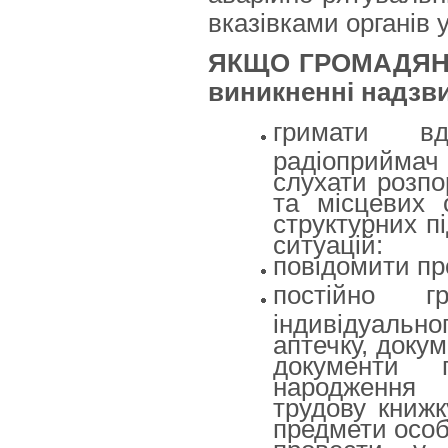
вказівками органів 
ЯКЩО ГРОМАДЯН
виникненні надзви
гримати вд
радіоприйма
слухати розпо
та місцевих 
структурних п
ситуацій:
повідомити пр
постійно 
індивідуальн
аптечку, докум
документи 
народження 
трудову книжку
предмети особис