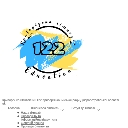
Криворізька гімназія № 122 Криворізької міської ради Дніпропетровської області
uk
Головна
Фінансова звітність
Вступ до гімназії
Наша гімназія
Прозорість та
інформаційна відкритість
Освітній процес
Протидія булінгу та