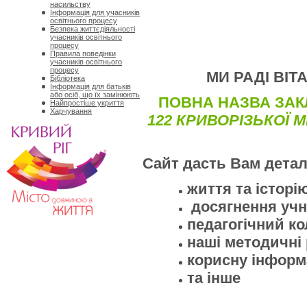
насильству
Інформація для учасників
освітнього процесу
Безпека життєдіяльності
учасників освітнього
процесу
Правила поведінки
учасників освітнього
процесу
МИ РАДІ ВІТ
Бібліотека
Інформація для батьків
або осіб, що їх замінюють
ПОВНА НАЗВА ЗАК
Найпростіше укриття
Харчування
122 КРИВОРІЗЬКОЇ 
Сайт дасть Вам дета
життя та історію
досягнення учні
педагогічний к
наші методичні
корисну інформа
та інше