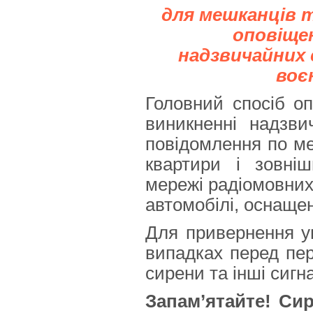
для мешканців 
оповіще
надзвичайних 
воє
Головний спосіб оп
виникненні надзви
повідомлення по ме
квартири і зовніш
мережі радіомовних 
автомобілі, оснаще
Для привернення у
випадках перед пе
сирени та інші сигн
Запам’ятайте! Сир