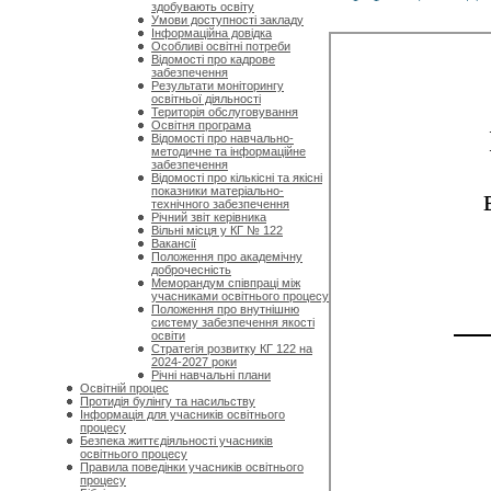
здобувають освіту
Умови доступності закладу
Інформаційна довідка
Особливі освітні потреби
Відомості про кадрове
забезпечення
Результати моніторингу
освітньої діяльності
Територія обслуговування
Освітня програма
Відомості про навчально-
методичне та інформаційне
забезпечення
Відомості про кількісні та якісні
показники матеріально-
технічного забезпечення
Річний звіт керівника
Вільні місця у КГ № 122
Вакансії
Положення про академічну
доброчесність
Меморандум співпраці між
учасниками освітнього процесу
Положення про внутнішню
систему забезпечення якості
освіти
Стратегія розвитку КГ 122 на
2024-2027 роки
Річні навчальні плани
Освітній процес
Протидія булінгу та насильству
Інформація для учасників освітнього
процесу
Безпека життєдіяльності учасників
освітнього процесу
Правила поведінки учасників освітнього
процесу