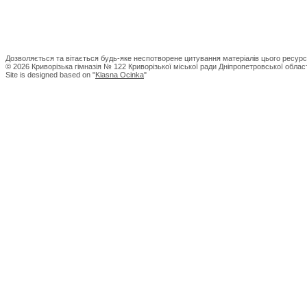
Дозволяється та вітається будь-яке неспотворене цитування матеріалів цього ресурс
© 2026 Криворізька гімназія № 122 Криворізької міської ради Дніпропетровської област
Site is designed based on "
Klasna Ocinka
"