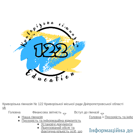
Криворізька гімназія № 122 Криворізької міської ради Дніпропетровської області
uk
Головна
Фінансова звітність
Вступ до гімназії
Наша гімназія
Головна
»
Прозорість та інфо
Прозорість та інформаційна відкритість
Установчі документи
Ліцензований обсяг та
Інформаційна до
фактична кількість осіб, що