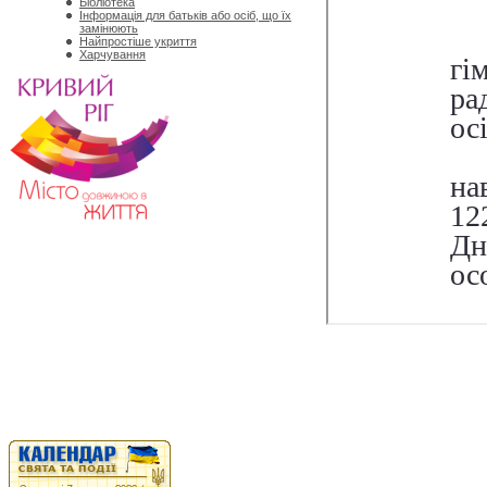
Бібліотека
Інформація для батьків або осіб, що їх
замінюють
Найпростіше укриття
Харчування