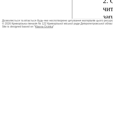
Дозволяється та вітається будь-яке неспотворене цитування матеріалів цього ресурс
© 2026 Криворізька гімназія № 122 Криворізької міської ради Дніпропетровської област
Site is designed based on "
Klasna Ocinka
"