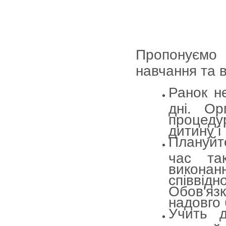
Пропонуємо 
навчання та в
Ранок н
дні. Орг
процедур
дитину і
Плануйт
час та
виконанн
співвідн
Обов'язк
надовго 
Учить д