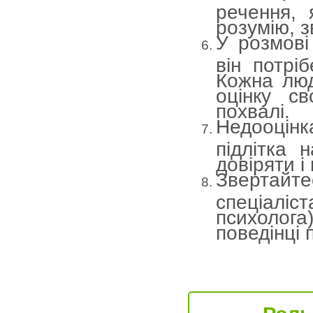
речення, 
розумію, з
У розмові
він потрі
Кожна люд
оцінку св
похвалі.
Недооцін
підлітка 
довіряти і
Звертайт
спеціаліст
психолог
поведінці п