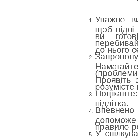
Уважно ви
щоб підлі
ви готов
перебивайт
до нього с
Запропон
Намагай
(пробле
Проявіть с
розумієте 
Поцікавте
підлітка.
Впевнено
допоможе 
правило ро
У спілкув