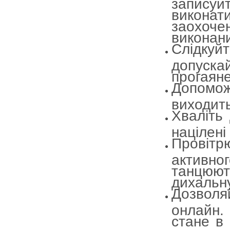
запису
виконати
заохоч
виконан
Слідкуй
допуск
прогаяне
Допомож
виходить
Хваліть 
націлені
Провіт
активног
танцюю
дихальну
Дозвол
онлайн.
стане в 