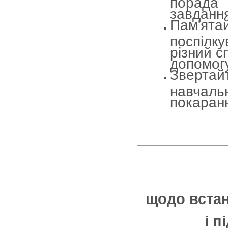
порада
завданн
Пам'ят
поспілк
різний с
допомогу
Зверта
навчаль
покаран
щодо вста
і п