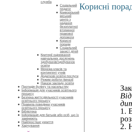
служба
Корисні пора
Соціальний
педагог
Криворізький
міський
центр з
надання
безоплатної
вторинної
правової
допомоги
Корисні
поради
Соціальний
захист дітей
Критерії оцінювання
навчальних досягнень
здобувачів/здобувачок
освіти
Мережа класів та
контингент учнів
Додаткові освітні послуги
Режим роботи гімназії
Накази закладу освіти
Протидія булінгу та насильству
Інформація для учасників освітнього
процесу
Безпека життєдіяльності учасників
освітнього процесу
Правила поведінки учасників
освітнього процесу
Бібліотека
Інформація для батьків або осіб, що їх
замінюють
Найпростіше укриття
Харчування