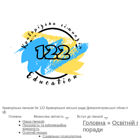
Криворізька гімназія № 122 Криворізької міської ради Дніпропетровської області
uk
Головна
Фінансова звітність
Вступ до гімназії
Наша гімназія
Головна
»
Освітній
Прозорість та інформаційна
поради
відкритість
Освітній процес
Соціальна і психологічна